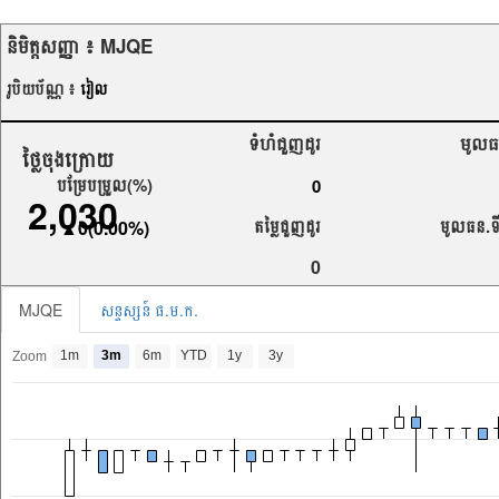
និមិត្ត​សញ្ញា​ ៖
MJQE
រូបិយប័ណ្ណ ៖
រៀល
ទំហំជួញដូរ
មូលធន
ថ្លៃចុង​​ក្រោយ
បម្រែ​​បម្រួល(%)
0
2,030
តម្លៃជួញដូរ
មូលធន.ទី
▲0(0.00%)
0
MJQE
សន្ទស្សន៍ ផ.ម.ក.
1m
3m
6m
YTD
1y
3y
Zoom