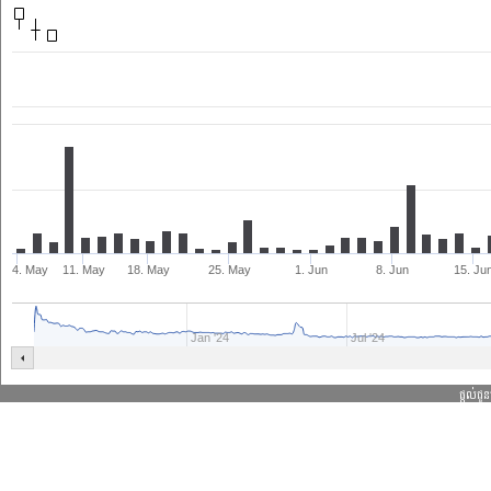
4. May
11. May
18. May
25. May
1. Jun
8. Jun
15. Ju
Jan '24
Jul '24
ផ្តល់